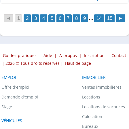
◄
1
2
3
4
5
6
7
8
9
…
14
15
►
Guides pratiques
|
Aide
|
A propos
|
Inscription
|
Contact
| 2026 © Tous droits réservés |
Haut de page
EMPLOI
IMMOBILIER
Offre d'emploi
Ventes immobilières
Demande d'emploi
Locations
Stage
Locations de vacances
Colocation
VÉHICULES
Bureaux