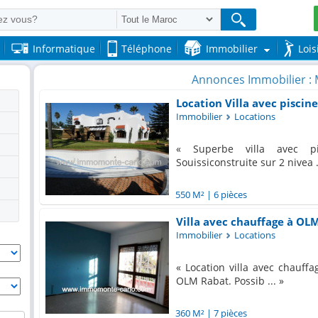
Informatique
Téléphone
Immobilier
Lois
Annonces Immobilier :
Location Villa avec piscin
Immobilier
Locations
Superbe villa avec pi
Souissiconstruite sur 2 nivea .
550 M²
|
6 pièces
Villa avec chauffage à OLM
Immobilier
Locations
Location villa avec chauffa
OLM Rabat. Possib ...
360 M²
|
7 pièces