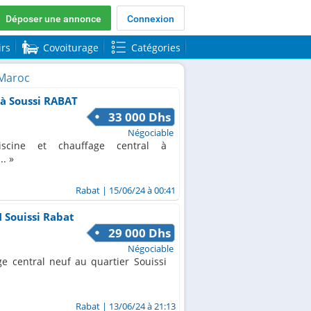
Déposer une annonce
Connexion
irs
Covoiturage
Catégories
 Maroc
eà Soussi RABAT
33 000 Dhs
Négociable
scine et chauffage central à
..
Rabat
| 15/06/24 à 00:41
 Souissi Rabat
29 000 Dhs
Négociable
ge central neuf au quartier Souissi
Rabat
| 13/06/24 à 21:13