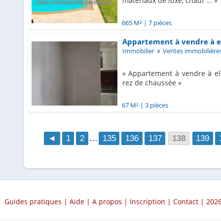
matériaux de luxe, chauf ...
665 M²
|
7 pièces
Appartement à vendre à el
Immobilier
Ventes immobilière
Appartement à vendre à elk
rez de chaussée
67 M²
|
3 pièces
◄
1
2
…
135
136
137
138
139
Guides pratiques
|
Aide
|
A propos
|
Inscription
|
Contact
| 2026