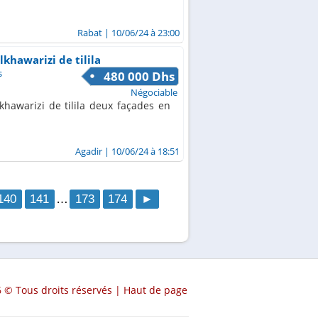
Rabat
| 10/06/24 à 23:00
khawarizi de tilila
s
480 000 Dhs
Négociable
hawarizi de tilila deux façades en
Agadir
| 10/06/24 à 18:51
140
141
…
173
174
►
 © Tous droits réservés |
Haut de page