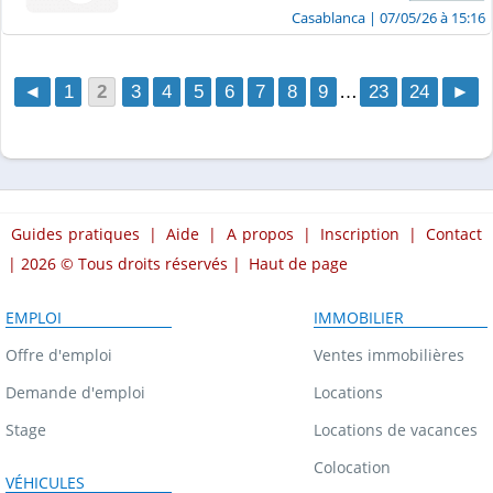
Casablanca
| 07/05/26 à 15:16
◄
1
2
3
4
5
6
7
8
9
…
23
24
►
Guides pratiques
|
Aide
|
A propos
|
Inscription
|
Contact
| 2026 © Tous droits réservés |
Haut de page
EMPLOI
IMMOBILIER
Offre d'emploi
Ventes immobilières
Demande d'emploi
Locations
Stage
Locations de vacances
Colocation
VÉHICULES