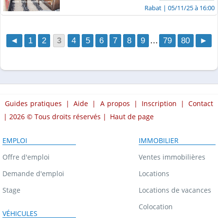
Rabat
| 05/11/25 à 16:00
◄
1
2
3
4
5
6
7
8
9
…
79
80
►
Guides pratiques
|
Aide
|
A propos
|
Inscription
|
Contact
| 2026 © Tous droits réservés |
Haut de page
EMPLOI
IMMOBILIER
Offre d'emploi
Ventes immobilières
Demande d'emploi
Locations
Stage
Locations de vacances
Colocation
VÉHICULES