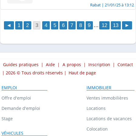
Rabat
| 21/01/25 à 13:12
◄
1
2
3
4
5
6
7
8
9
…
12
13
►
Guides pratiques
|
Aide
|
A propos
|
Inscription
|
Contact
| 2026 © Tous droits réservés |
Haut de page
EMPLOI
IMMOBILIER
Offre d'emploi
Ventes immobilières
Demande d'emploi
Locations
Stage
Locations de vacances
Colocation
VÉHICULES