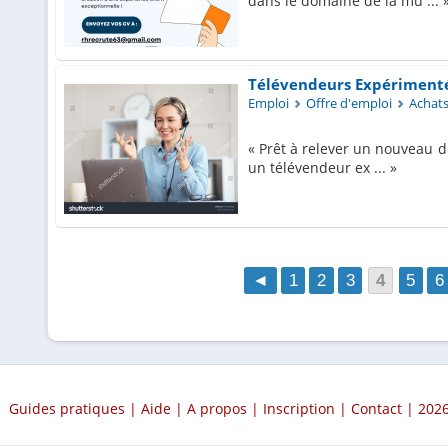
dans le domaine de la mu ...
Télévendeurs Expérimentés
Emploi
Offre d'emploi
Achats 
Prêt à relever un nouveau d
un télévendeur ex ...
◄
1
2
3
4
5
6
Guides pratiques
|
Aide
|
A propos
|
Inscription
|
Contact
| 2026