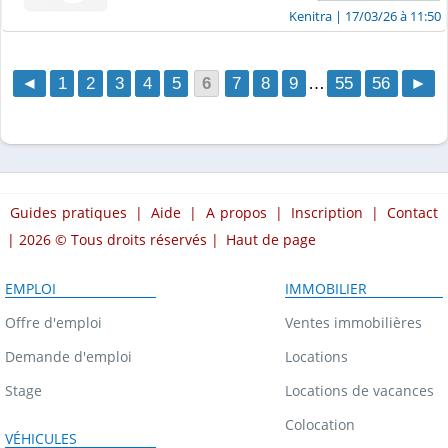
Kenitra
| 17/03/26 à 11:50
◄
1
2
3
4
5
6
7
8
9
…
55
56
►
Guides pratiques
|
Aide
|
A propos
|
Inscription
|
Contact
| 2026 © Tous droits réservés |
Haut de page
EMPLOI
IMMOBILIER
Offre d'emploi
Ventes immobilières
Demande d'emploi
Locations
Stage
Locations de vacances
Colocation
VÉHICULES