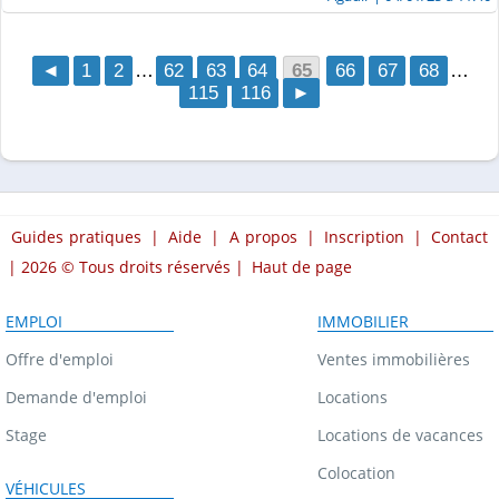
◄
1
2
…
62
63
64
65
66
67
68
…
115
116
►
Guides pratiques
|
Aide
|
A propos
|
Inscription
|
Contact
| 2026 © Tous droits réservés |
Haut de page
EMPLOI
IMMOBILIER
Offre d'emploi
Ventes immobilières
Demande d'emploi
Locations
Stage
Locations de vacances
Colocation
VÉHICULES