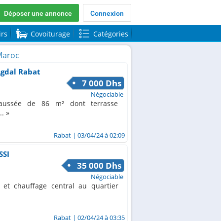
Déposer une annonce
Connexion
irs
Covoiturage
Catégories
Maroc
Agdal Rabat
7 000 Dhs
Négociable
aussée de 86 m² dont terrasse
..
Rabat
| 03/04/24 à 02:09
SSI
35 000 Dhs
Négociable
 et chauffage central au quartier
Rabat
| 02/04/24 à 03:35