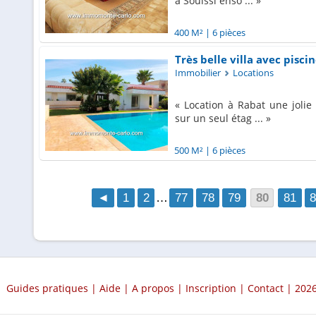
à Souissi enso ...
400 M²
|
6 pièces
Très belle villa avec piscine
Immobilier
Locations
Location à Rabat une jolie v
sur un seul étag ...
500 M²
|
6 pièces
◄
1
2
…
77
78
79
80
81
Guides pratiques
|
Aide
|
A propos
|
Inscription
|
Contact
| 2026