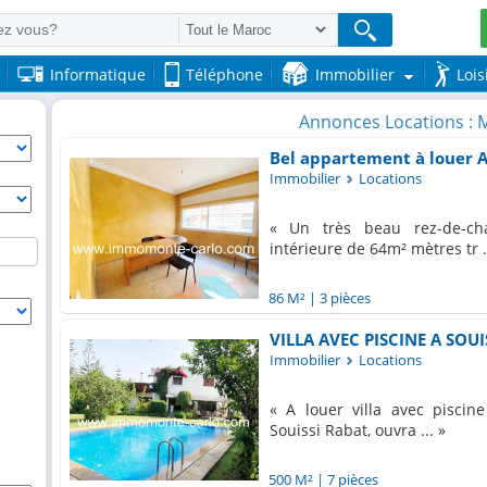
Informatique
Téléphone
Immobilier
Lois
Annonces Locations : 
Bel appartement à louer 
Immobilier
Locations
Un très beau rez-de-ch
intérieure de 64m² mètres tr .
86 M²
|
3 pièces
VILLA AVEC PISCINE A SOUI
Immobilier
Locations
A louer villa avec piscine
Souissi Rabat, ouvra ...
500 M²
|
7 pièces