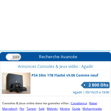
Recherche Avancée
Annonces Consoles & Jeux vidéo : Agadir
PS4 Slim 1TB Flashé v9.00 Comme neuf
2 800 Dhs
Agadir
| 05/10/25 à 18:00
Consoles & Jeux vidéo dans les grandes villes :
Casablanca
·
Rabat
·
Marrakech
·
Fès
·
Tanger
·
Salé
·
Meknès
·
Kénitra
·
Oujda
·
Mohammedia
·