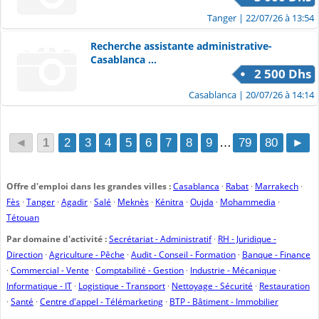
Tanger
| 22/07/26 à 13:54
Recherche assistante administrative-
Casablanca ...
2 500 Dhs
Casablanca
| 20/07/26 à 14:14
◄
1
2
3
4
5
6
7
8
9
…
79
80
►
Offre d'emploi dans les grandes villes :
Casablanca
·
Rabat
·
Marrakech
·
Fès
·
Tanger
·
Agadir
·
Salé
·
Meknès
·
Kénitra
·
Oujda
·
Mohammedia
·
Tétouan
Par domaine d'activité :
Secrétariat - Administratif
·
RH - Juridique -
Direction
·
Agriculture - Pêche
·
Audit - Conseil - Formation
·
Banque - Finance
·
Commercial - Vente
·
Comptabilité - Gestion
·
Industrie - Mécanique
·
Informatique - IT
·
Logistique - Transport
·
Nettoyage - Sécurité
·
Restauration
·
Santé
·
Centre d'appel - Télémarketing
·
BTP - Bâtiment - Immobilier