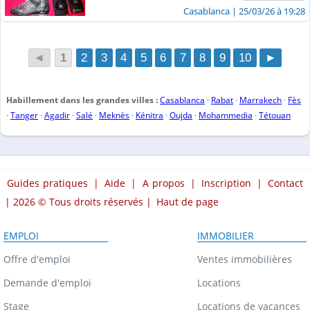
Casablanca
| 25/03/26 à 19:28
◄
1
2
3
4
5
6
7
8
9
10
►
Habillement dans les grandes villes :
Casablanca
·
Rabat
·
Marrakech
·
Fès
·
Tanger
·
Agadir
·
Salé
·
Meknès
·
Kénitra
·
Oujda
·
Mohammedia
·
Tétouan
Guides pratiques
|
Aide
|
A propos
|
Inscription
|
Contact
| 2026 © Tous droits réservés |
Haut de page
EMPLOI
IMMOBILIER
Offre d'emploi
Ventes immobilières
Demande d'emploi
Locations
Stage
Locations de vacances