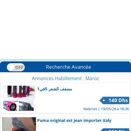
Recherche Avancée
Annonces Habillement : Maroc
مصفف الشعر 5في1
140 Dhs
Meknes
| 19/05/26 à 18:36
Puma original est jean importer italy