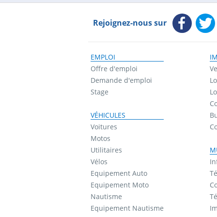
Rejoignez-nous sur
EMPLOI
I
Offre d'emploi
Ve
Demande d'emploi
Lo
Stage
Lo
Co
VÉHICULES
B
Voitures
C
Motos
Utilitaires
M
Vélos
In
Equipement Auto
Té
Equipement Moto
Co
Nautisme
Té
Equipement Nautisme
I