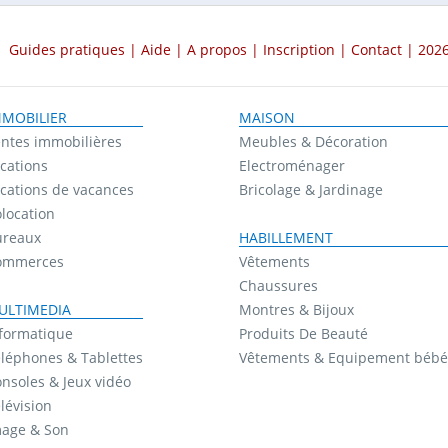
Guides pratiques
|
Aide
|
A propos
|
Inscription
|
Contact
| 2026
MMOBILIER
MAISON
ntes immobilières
Meubles & Décoration
cations
Electroménager
cations de vacances
Bricolage & Jardinage
location
ureaux
HABILLEMENT
ommerces
Vêtements
Chaussures
ULTIMEDIA
Montres & Bijoux
formatique
Produits De Beauté
léphones & Tablettes
Vêtements & Equipement bébé
nsoles & Jeux vidéo
lévision
mage & Son