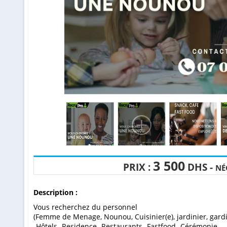
3 500
PRIX :
DHS -
NÉ
Description :
Vous recherchez du personnel
(Femme de Menage, Nounou, Cuisinier(e), jardinier, gard
-Hôtels -Residence -Restaurants -Fastfood -Cérémonie