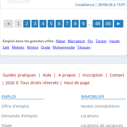
Casablanca
| 30/06/26 à 15:07
◄
1
2
3
4
5
6
7
8
9
…
48
49
►
Emploi dans les grandes villes :
Rabat
·
Marrakech
·
Fès
·
Tanger
·
Agadir
·
Salé
·
Meknès
·
Kénitra
·
Oujda
·
Mohammedia
·
Tétouan
Guides pratiques
|
Aide
|
A propos
|
Inscription
|
Contact
| 2026 © Tous droits réservés |
Haut de page
EMPLOI
IMMOBILIER
Offre d'emploi
Ventes immobilières
Demande d'emploi
Locations
Stage
Locations de vacances