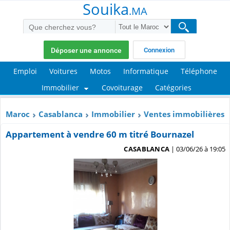
Souika
.MA
Déposer une annonce
Connexion
Emploi
Voitures
Motos
Informatique
Téléphone
Immobilier
Covoiturage
Catégories
Maroc
Casablanca
Immobilier
Ventes immobilières
Appartement à vendre 60 m titré Bournazel
CASABLANCA
| 03/06/26 à 19:05