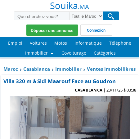
Souika
.MA
Déposer une annonce
Connexion
Emploi
Voitures
Motos
Informatique
Téléphone
Immobilier
Covoiturage
Catégories
Maroc
Casablanca
Immobilier
Ventes immobilières
Villa 320 m à Sidi Maarouf Face au Goudron
CASABLANCA
| 23/11/25 à 03:38