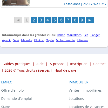
Casablanca
| 26/06/26 à 15:17
◄
1
2
3
4
5
6
7
8
9
►
Informatique dans les grandes villes :
Rabat
·
Marrakech
·
Fès
·
Tanger
·
Agadir
·
Salé
·
Meknès
·
Kénitra
·
Oujda
·
Mohammedia
·
Tétouan
Guides pratiques
|
Aide
|
A propos
|
Inscription
|
Contact
| 2026 © Tous droits réservés |
Haut de page
EMPLOI
IMMOBILIER
Offre d'emploi
Ventes immobilières
Demande d'emploi
Locations
Stage
Locations de vacances