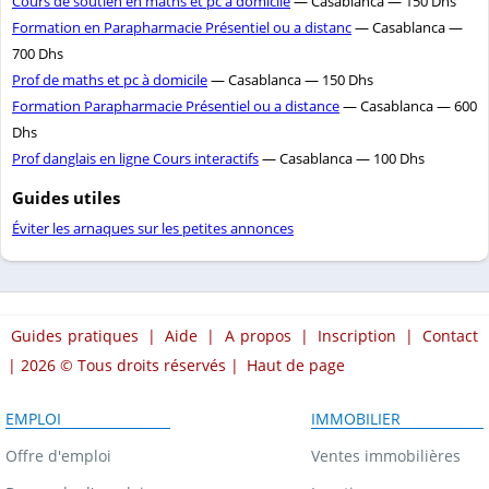
Cours de soutien en maths et pc á domicile
— Casablanca — 150 Dhs
Formation en Parapharmacie Présentiel ou a distanc
— Casablanca —
700 Dhs
Prof de maths et pc à domicile
— Casablanca — 150 Dhs
Formation Parapharmacie Présentiel ou a distance
— Casablanca — 600
Dhs
Prof danglais en ligne Cours interactifs
— Casablanca — 100 Dhs
Guides utiles
Éviter les arnaques sur les petites annonces
Guides pratiques
|
Aide
|
A propos
|
Inscription
|
Contact
| 2026 © Tous droits réservés |
Haut de page
EMPLOI
IMMOBILIER
Offre d'emploi
Ventes immobilières