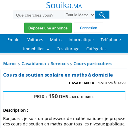
Souika
.MA
Déposer une annonce
Connexion
Emploi
Voitures
Motos
Informatique
Téléphone
Immobilier
Covoiturage
Catégories
Maroc
Casablanca
Services
Cours particuliers
Cours de soutien scolaire en maths á domicile
CASABLANCA
| 12/01/26 à 09:29
150
PRIX :
DHS -
NÉGOCIABLE
Description :
Bonjours , je suis un professeur de mathématiques je propose
des cours de soutien en maths pour tous les niveaux (publique,