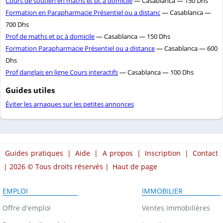
Cours de soutien en maths et pc á domicile
— Casablanca — 150 Dhs
Formation en Parapharmacie Présentiel ou a distanc
— Casablanca —
700 Dhs
Prof de maths et pc à domicile
— Casablanca — 150 Dhs
Formation Parapharmacie Présentiel ou a distance
— Casablanca — 600
Dhs
Prof danglais en ligne Cours interactifs
— Casablanca — 100 Dhs
Guides utiles
Éviter les arnaques sur les petites annonces
Guides pratiques
|
Aide
|
A propos
|
Inscription
|
Contact
| 2026 © Tous droits réservés |
Haut de page
EMPLOI
IMMOBILIER
Offre d'emploi
Ventes immobilières