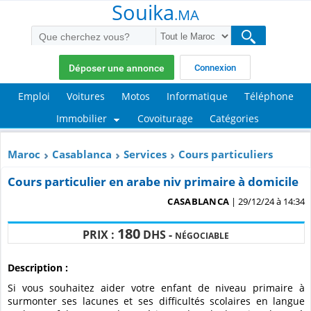
Souika
.MA
Déposer une annonce
Connexion
Emploi
Voitures
Motos
Informatique
Téléphone
Immobilier
Covoiturage
Catégories
Maroc
Casablanca
Services
Cours particuliers
Cours particulier en arabe niv primaire à domicile
CASABLANCA
| 29/12/24 à 14:34
180
PRIX :
DHS -
NÉGOCIABLE
Description :
Si vous souhaitez aider votre enfant de niveau primaire à
surmonter ses lacunes et ses difficultés scolaires en langue