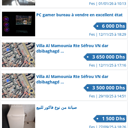
Fes
| 01/01/26 à 10:13
PC gamer bureau à vendre en excellent état
6 000 Dhs
Fes
| 12/11/25 à 18:29
Villa Al Mamounia Rte Séfrou VN dar
dbibaghagd ...
3 650 000 Dhs
Fes
| 12/11/25 à 17:16
Villa Al Mamounia Rte Séfrou VN dar
dbibaghagd ...
3 500 000 Dhs
Fes
| 29/10/25 à 14:51
صبانة من نوع فاكور للبيع
1 500 Dhs
Fes
| 27/09/25 à 18:26