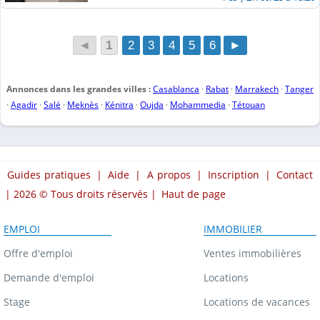
◄
1
2
3
4
5
6
►
Annonces dans les grandes villes :
Casablanca
·
Rabat
·
Marrakech
·
Tanger
·
Agadir
·
Salé
·
Meknès
·
Kénitra
·
Oujda
·
Mohammedia
·
Tétouan
Guides pratiques
|
Aide
|
A propos
|
Inscription
|
Contact
| 2026 © Tous droits réservés |
Haut de page
EMPLOI
IMMOBILIER
Offre d'emploi
Ventes immobilières
Demande d'emploi
Locations
Stage
Locations de vacances