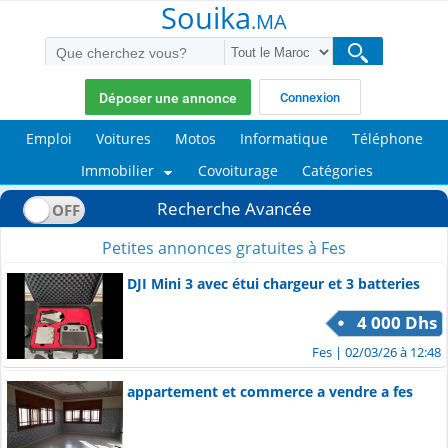
Souika
.MA
Déposer une annonce
Connexion
Emploi
Voitures
Motos
Informatique
Téléphone
Immobilier
Covoiturage
Catégories
Recherche Avancée
Petites annonces gratuites à Fes
DJI Mini 3 avec étui chargeur et 3 batteries
4 000 Dhs
Fes
| 02/03/26 à 12:48
appartement et commerce a vendre a fes