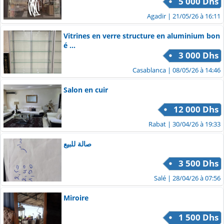
5 000 Dhs
Agadir
| 21/05/26 à 16:11
Vitrines en verre structure en aluminium bon
é ...
3 000 Dhs
Casablanca
| 08/05/26 à 14:46
Salon en cuir
12 000 Dhs
Rabat
| 30/04/26 à 19:33
صالة للبيع
3 500 Dhs
Salé
| 28/04/26 à 07:56
Miroire
1 500 Dhs