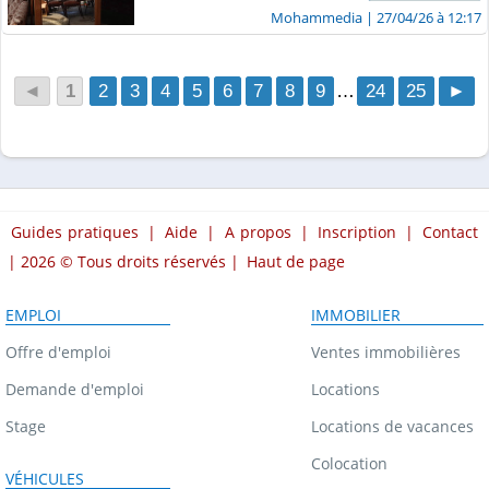
Mohammedia
| 27/04/26 à 12:17
◄
1
2
3
4
5
6
7
8
9
…
24
25
►
Guides pratiques
|
Aide
|
A propos
|
Inscription
|
Contact
| 2026 © Tous droits réservés |
Haut de page
EMPLOI
IMMOBILIER
Offre d'emploi
Ventes immobilières
Demande d'emploi
Locations
Stage
Locations de vacances
Colocation
VÉHICULES