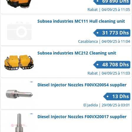
69 890 Dhs
Rabat
| 04/09/25 à 11:05
Subsea industries MC111 Hull cleaning unit
31 773 Dhs
Casablanca
| 04/09/25 à 11:04
Subsea industries MC212 Cleaning unit
48 708 Dhs
Rabat
| 04/09/25 à 11:03
Diesel Injector Nozzles F00VX20054 supplier
13 Dhs
El Jadida
| 29/08/25 à 03:01
Diesel Injector Nozzles F00VX20017 supplier