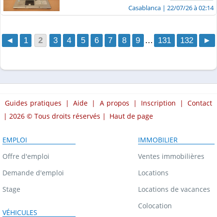
Casablanca
| 22/07/26 à 02:14
◄
1
2
3
4
5
6
7
8
9
…
131
132
►
Guides pratiques
|
Aide
|
A propos
|
Inscription
|
Contact
| 2026 © Tous droits réservés |
Haut de page
EMPLOI
IMMOBILIER
Offre d'emploi
Ventes immobilières
Demande d'emploi
Locations
Stage
Locations de vacances
Colocation
VÉHICULES