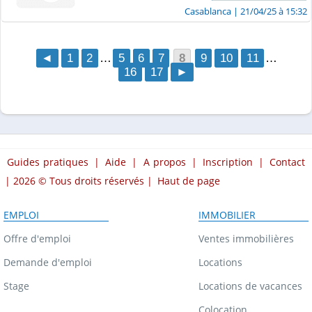
Casablanca
| 21/04/25 à 15:32
◄
1
2
…
5
6
7
8
9
10
11
…
16
17
►
Guides pratiques
|
Aide
|
A propos
|
Inscription
|
Contact
| 2026 © Tous droits réservés |
Haut de page
EMPLOI
IMMOBILIER
Offre d'emploi
Ventes immobilières
Demande d'emploi
Locations
Stage
Locations de vacances
Colocation