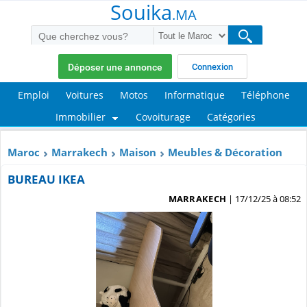
Souika
.MA
Déposer une annonce
Connexion
Emploi
Voitures
Motos
Informatique
Téléphone
Immobilier
Covoiturage
Catégories
Maroc
Marrakech
Maison
Meubles & Décoration
BUREAU IKEA
MARRAKECH
| 17/12/25 à 08:52