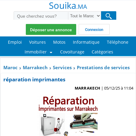
Souika
.MA
Déposer une annonce
Connexion
Emploi
Voitures
Motos
Informatique
Téléphone
Immobilier
Covoiturage
Catégories
Maroc
Marrakech
Services
Prestations de services
réparation imprimantes
MARRAKECH
| 05/12/25 à 11:04