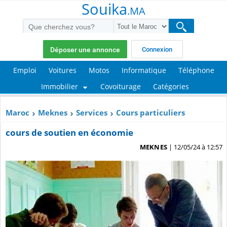
Souika
.MA
Déposer une annonce
Connexion
Emploi
Voitures
Motos
Informatique
Téléphone
Immobilier
Covoiturage
Catégories
Maroc
Meknes
Services
Cours particuliers
cours de soutien en économie
MEKNES
| 12/05/24 à 12:57