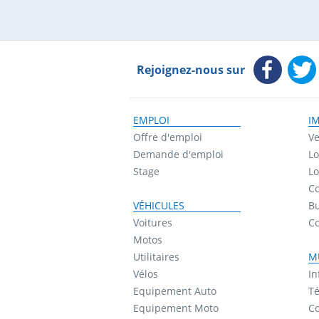
Rejoignez-nous sur
EMPLOI
I
Offre d'emploi
Ve
Demande d'emploi
Lo
Stage
Lo
Co
VÉHICULES
B
Voitures
C
Motos
Utilitaires
M
Vélos
In
Equipement Auto
Té
Equipement Moto
Co