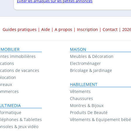
Éviter les arnaques sur les petites annonces
Guides pratiques
|
Aide
|
A propos
|
Inscription
|
Contact
| 2026
MMOBILIER
MAISON
ntes immobilières
Meubles & Décoration
cations
Electroménager
cations de vacances
Bricolage & Jardinage
location
ureaux
HABILLEMENT
ommerces
Vêtements
Chaussures
ULTIMEDIA
Montres & Bijoux
formatique
Produits De Beauté
léphones & Tablettes
Vêtements & Equipement bébé
nsoles & Jeux vidéo