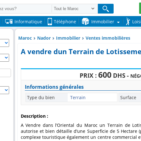
Informatique
Téléphone
Immobilier
Lois
Maroc
Nador
Immobilier
Ventes immobilières
A vendre dun Terrain de Lotissem
600
PRIX :
DHS -
NÉG
Informations générales
Type du bien
Terrain
Surface
Description :
A Vendre dans l’Oriental du Maroc un Terrain de Lotissement TITRE et dispose d’un plan
autorise et bien détaille d’une Superficie de 5 Hectare (
complexe touristique également un centre commercial et 