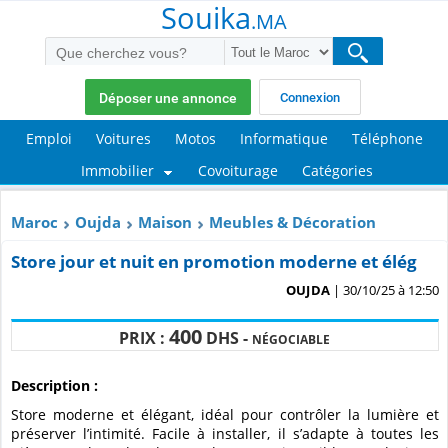
Souika
.MA
Déposer une annonce
Connexion
Emploi
Voitures
Motos
Informatique
Téléphone
Immobilier
Covoiturage
Catégories
Maroc
Oujda
Maison
Meubles & Décoration
Store jour et nuit en promotion moderne et élég
OUJDA
| 30/10/25 à 12:50
400
PRIX :
DHS -
NÉGOCIABLE
Description :
Store moderne et élégant, idéal pour contrôler la lumière et
préserver l’intimité. Facile à installer, il s’adapte à toutes les