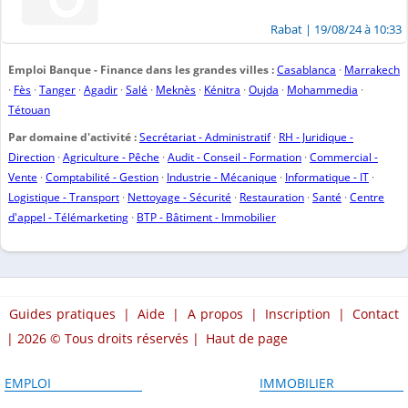
Rabat
| 19/08/24 à 10:33
Emploi Banque - Finance dans les grandes villes :
Casablanca
·
Marrakech
·
Fès
·
Tanger
·
Agadir
·
Salé
·
Meknès
·
Kénitra
·
Oujda
·
Mohammedia
·
Tétouan
Par domaine d'activité :
Secrétariat - Administratif
·
RH - Juridique -
Direction
·
Agriculture - Pêche
·
Audit - Conseil - Formation
·
Commercial -
Vente
·
Comptabilité - Gestion
·
Industrie - Mécanique
·
Informatique - IT
·
Logistique - Transport
·
Nettoyage - Sécurité
·
Restauration
·
Santé
·
Centre
d'appel - Télémarketing
·
BTP - Bâtiment - Immobilier
Guides pratiques
|
Aide
|
A propos
|
Inscription
|
Contact
| 2026 © Tous droits réservés |
Haut de page
EMPLOI
IMMOBILIER