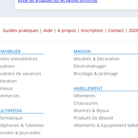
Éviter les arnaques sur les petites annonces
Guides pratiques
|
Aide
|
A propos
|
Inscription
|
Contact
| 2026
MMOBILIER
MAISON
ntes immobilières
Meubles & Décoration
cations
Electroménager
cations de vacances
Bricolage & Jardinage
location
ureaux
HABILLEMENT
ommerces
Vêtements
Chaussures
ULTIMEDIA
Montres & Bijoux
formatique
Produits De Beauté
léphones & Tablettes
Vêtements & Equipement bébé
nsoles & Jeux vidéo