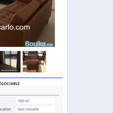
ÉGOCIABLE
300 m²
ocation
Non meublé