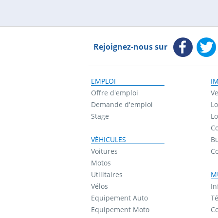
Rejoignez-nous sur
EMPLOI
I
Offre d'emploi
Ve
Demande d'emploi
Lo
Stage
Lo
Co
VÉHICULES
B
Voitures
C
Motos
Utilitaires
M
Vélos
In
Equipement Auto
Té
Equipement Moto
Co