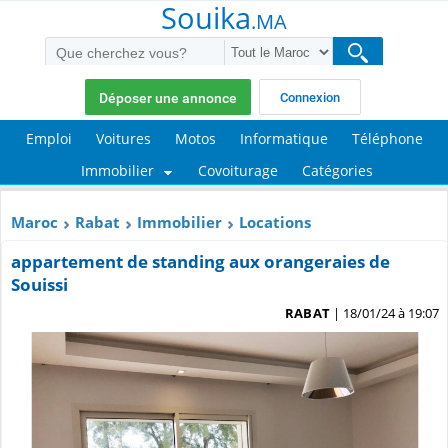
Souika
.MA
Déposer une annonce
Connexion
Emploi
Voitures
Motos
Informatique
Téléphone
Immobilier
Covoiturage
Catégories
Maroc
Rabat
Immobilier
Locations
appartement de standing aux orangeraies de
Souissi
RABAT
| 18/01/24 à 19:07