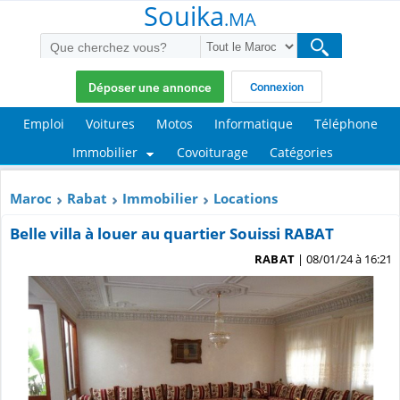
Souika
.MA
Déposer une annonce
Connexion
Emploi
Voitures
Motos
Informatique
Téléphone
Immobilier
Covoiturage
Catégories
Maroc
Rabat
Immobilier
Locations
Belle villa à louer au quartier Souissi RABAT
RABAT
| 08/01/24 à 16:21