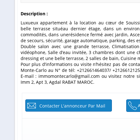
Description :
Luxueux appartement à la location au cœur de Souissi Rabat, Très belles prestations,avec
belle terrasse situéau dernier étage, dans un envir
commodités, dans unerésidence fermé avec jardin, Ascen
de secours, sécurité, garage automatique, parking, des e
Double salon avec une grande terrasse, Climatisation
vidéophone, Salle d’eau invitée, 3 chambres dont une c
dressing et une belle terrasse, 2 salles de bain, Cuisin
Pour plus d’informations ou visite n’hésitez pas de con
Monte-Carlo au N° de tél: +212661464037/ +2126612125
E-mail : immomontecarlo@gmail.com ou visitez notre s
Imm 2, Apt 3, Agdal RABAT MAROC.
Contacter L'annonceur Par Mail