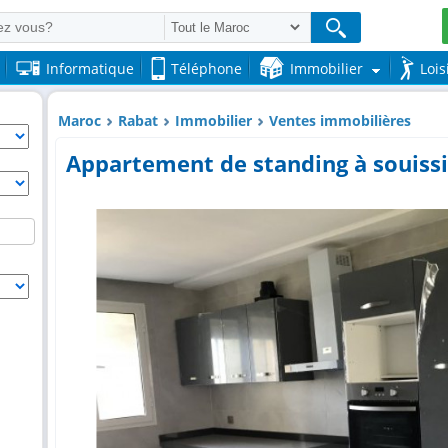
Informatique
Téléphone
Immobilier
Lois
Maroc
Rabat
Immobilier
Ventes immobilières
Appartement de standing à souissi