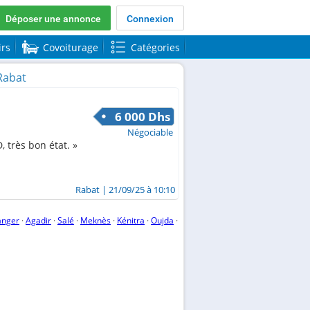
Déposer une annonce
Connexion
irs
Covoiturage
Catégories
Rabat
6 000 Dhs
Négociable
 très bon état.
Rabat
| 21/09/25 à 10:10
anger
·
Agadir
·
Salé
·
Meknès
·
Kénitra
·
Oujda
·