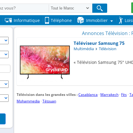
Informatique
Téléphone
Immobilier
Lois
Annonces Télévision : 
Téléviseur Samsung 75
Multimédia
Télévision
Télévision Samsung 75" UHD,
Télévision dans les grandes villes :
Casablanca
·
Marrakech
·
Fès
·
T
Mohammedia
·
Tétouan