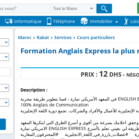
Informatique
Téléphone
Immobilier
Lois
Maroc
Rabat
Services
Cours particuliers
Formation Anglais Express la plus
12
PRIX :
DHS -
NÉGO
Description :
أمريكي تمارة ، قمنا بتطوير طريقة مجربة
100% Anglais de Communication
وحقق احلامك بسرعة من أقوى و أسرع الطرق التي ابتكرها المعهد
الامريكي تمارة ENGLISH EXPRESS طريقة جديدة غدي يمشو بها على حسب الطريقة لي بغيتي تعلم باأسرع
ة #عضلات_بارزة_في_اللغة_الانجليزية #المحترفون_المغاربة