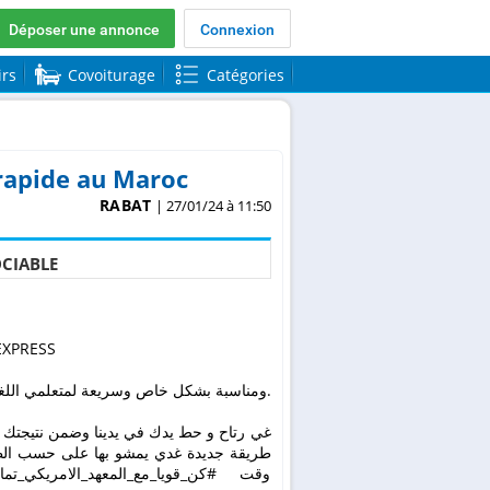
Déposer une annonce
Connexion
irs
Covoiturage
Catégories
 rapide au Maroc
RABAT
| 27/01/24 à 11:50
CIABLE
في المعهد ال ENGLISH EXPRESS
ومناسبة بشكل خاص وسريعة لمتعلمي اللغة الإنجليزية للأعمال والأفراد والشركات. تجمع دورة اللغة الإنجليزية.
غي رتاح و حط يدك في يدينا وضمن نتيجتك 
وقت #كن_قويا_مع_المعهد_الامريكي_تمار