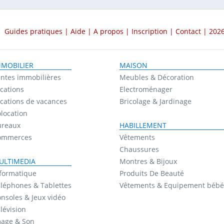
Guides pratiques
|
Aide
|
A propos
|
Inscription
|
Contact
| 2026
MMOBILIER
MAISON
ntes immobilières
Meubles & Décoration
cations
Electroménager
cations de vacances
Bricolage & Jardinage
location
ureaux
HABILLEMENT
ommerces
Vêtements
Chaussures
ULTIMEDIA
Montres & Bijoux
formatique
Produits De Beauté
léphones & Tablettes
Vêtements & Equipement bébé
nsoles & Jeux vidéo
lévision
mage & Son