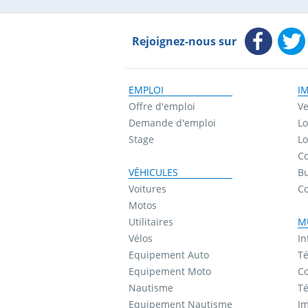
Rejoignez-nous sur
EMPLOI
I
Offre d'emploi
Ve
Demande d'emploi
Lo
Stage
Lo
Co
VÉHICULES
B
Voitures
C
Motos
Utilitaires
M
Vélos
In
Equipement Auto
Té
Equipement Moto
Co
Nautisme
Té
Equipement Nautisme
I