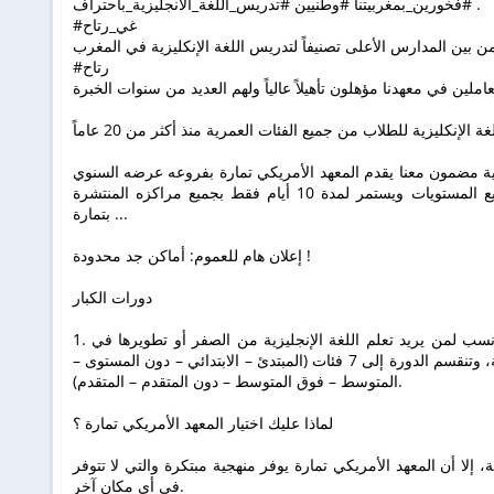
#فخورين_بمغربيتنا #وطنيين #تدريس_اللغة_الانجليزية_باحتراف .
#غي_رتاح
#رتاح
زية مضمون معنا يقدم المعهد الأمريكي تمارة بفروعه عرضه السنوي
المتميز الذي يصل إلى تخفيض 20 % لجميع المستويات ويستمر لمدة 10 أيام فقط بجميع مراكزه المنتشرة
بتمارة ...
إعلان هام للعموم: أماكن جد محدودة !
دورات الكبار
1. دورة اللغة الإنجليزية العامة: تعد الدورة الأنسب لمن يريد تعلم اللغة الإنجليزية من الصفر أو تطويرها في
كافة جوانبها؛ محادثة واستماع وقراءة وكتابة، وتنقسم الدورة إلى 7 فئات (المبتدئ – الابتدائي – دون المستوى –
المتوسط – فوق المتوسط – دون المتقدم – المتقدم).
لماذا عليك اختيار المعهد الأمريكي تمارة ؟
ة، إلا أن المعهد الأمريكي تمارة يوفر منهجية مبتكرة والتي لا تتوفر
في أي مكان آخر.