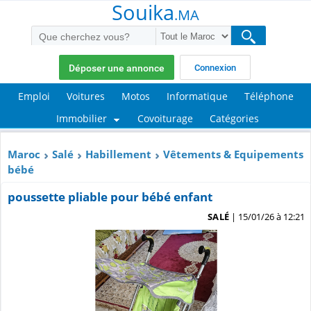
Souika
.MA
Déposer une annonce
Connexion
Emploi
Voitures
Motos
Informatique
Téléphone
Immobilier
Covoiturage
Catégories
Maroc
Salé
Habillement
Vêtements & Equipements
bébé
poussette pliable pour bébé enfant
SALÉ
| 15/01/26 à 12:21