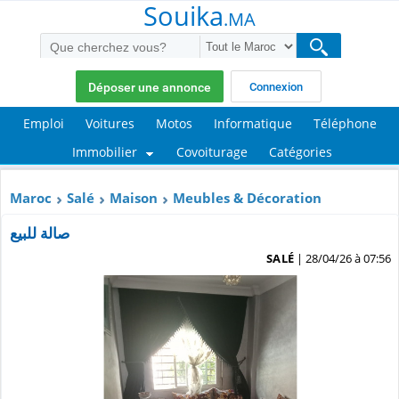
Souika
.MA
Déposer une annonce
Connexion
Emploi
Voitures
Motos
Informatique
Téléphone
Immobilier
Covoiturage
Catégories
Maroc
Salé
Maison
Meubles & Décoration
صالة للبيع
SALÉ
| 28/04/26 à 07:56