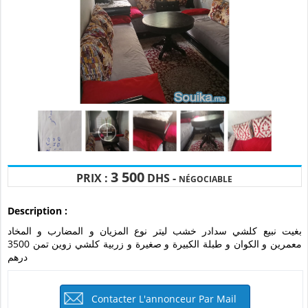
3 500
PRIX :
DHS -
NÉGOCIABLE
Description :
بغيت نبيع كلشي سدادر خشب ليتر نوع المزيان و المضارب و المخاد
معمرين و الكوان و طبلة الكبيرة و صغيرة و زربية كلشي زوين تمن 3500
درهم
Contacter L'annonceur Par Mail