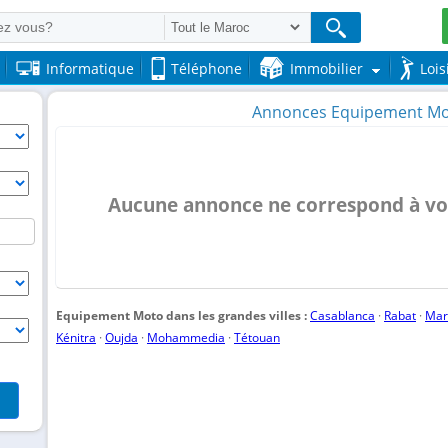
Informatique
Téléphone
Immobilier
Lois
Annonces Equipement Mot
Aucune annonce ne correspond à vos
Equipement Moto dans les grandes villes :
Casablanca
·
Rabat
·
Mar
Kénitra
·
Oujda
·
Mohammedia
·
Tétouan