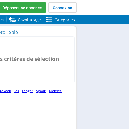
Déposer une annonce
Connexion
irs
Covoiturage
Catégories
o : Salé
 critères de sélection
rakech
·
Fès
·
Tanger
·
Agadir
·
Meknès
·