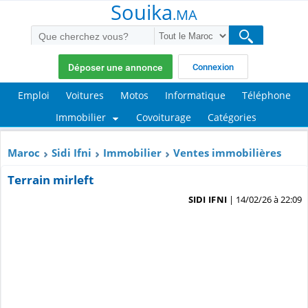
Souika
.MA
Déposer une annonce
Connexion
Emploi
Voitures
Motos
Informatique
Téléphone
Immobilier
Covoiturage
Catégories
Maroc
Sidi Ifni
Immobilier
Ventes immobilières
Terrain mirleft
SIDI IFNI
| 14/02/26 à 22:09