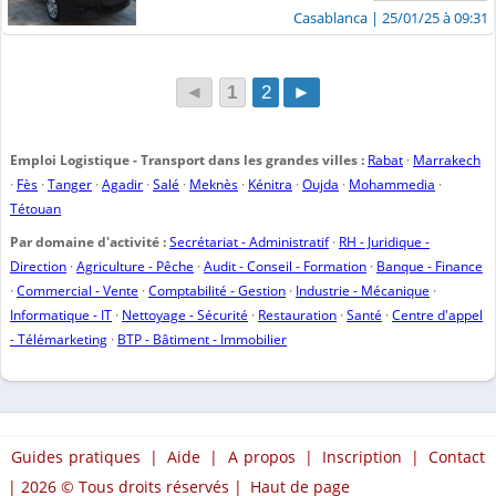
Casablanca
| 25/01/25 à 09:31
◄
1
2
►
Emploi Logistique - Transport dans les grandes villes :
Rabat
·
Marrakech
·
Fès
·
Tanger
·
Agadir
·
Salé
·
Meknès
·
Kénitra
·
Oujda
·
Mohammedia
·
Tétouan
Par domaine d'activité :
Secrétariat - Administratif
·
RH - Juridique -
Direction
·
Agriculture - Pêche
·
Audit - Conseil - Formation
·
Banque - Finance
·
Commercial - Vente
·
Comptabilité - Gestion
·
Industrie - Mécanique
·
Informatique - IT
·
Nettoyage - Sécurité
·
Restauration
·
Santé
·
Centre d'appel
- Télémarketing
·
BTP - Bâtiment - Immobilier
Guides pratiques
|
Aide
|
A propos
|
Inscription
|
Contact
| 2026 © Tous droits réservés |
Haut de page