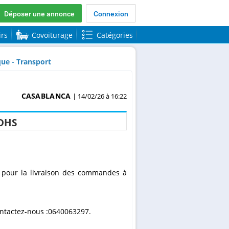
Déposer une annonce
Connexion
irs
Covoiturage
Catégories
que - Transport
CASABLANCA
| 14/02/26 à 16:22
DHS
B pour la livraison des commandes à
contactez-nous :0640063297.