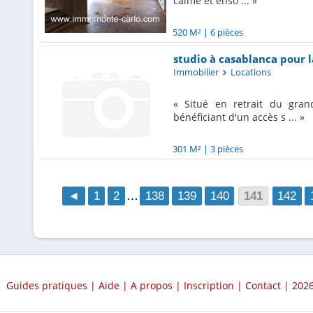
calme et enso ...
520 M²
|
6 pièces
studio à casablanca pour l
Immobilier
Locations
Situé en retrait du gran
bénéficiant d'un accès s ...
301 M²
|
3 pièces
◄
1
2
…
138
139
140
141
142
Guides pratiques
|
Aide
|
A propos
|
Inscription
|
Contact
| 2026