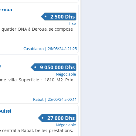
eroua
2 500 Dhs
fixe
r quatier ONA à Deroua, se compose
Casablanca
| 26/05/24 à 21:25
s
9 050 000 Dhs
Négociable
ne villa Superficie : 1810 M2 Prix
Rabat
| 25/05/24 à 00:11
ouissi
27 000 Dhs
Négociable
 central à Rabat, belles prestations,