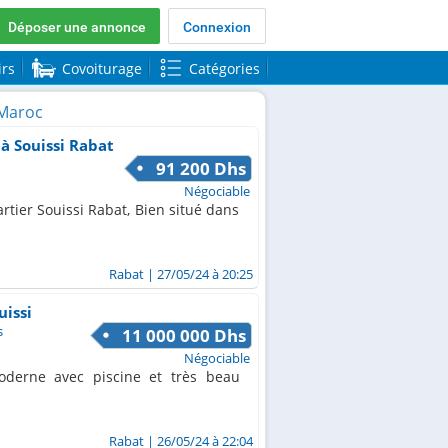
Déposer une annonce
Connexion
irs
Covoiturage
Catégories
 Maroc
 à Souissi Rabat
91 200 Dhs
Négociable
rtier Souissi Rabat, Bien situé dans
Rabat
| 27/05/24 à 20:25
uissi
s
11 000 000 Dhs
Négociable
oderne avec piscine et très beau
Rabat
| 26/05/24 à 22:04