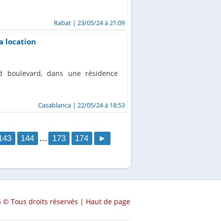
Rabat
| 23/05/24 à 21:09
a location
d boulevard, dans une résidence
Casablanca
| 22/05/24 à 18:53
143
144
…
173
174
►
 © Tous droits réservés |
Haut de page