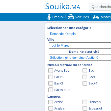
Souika
.MA
Emploi
Voitures
Motos
Sélectionner une catégorie
Ville
Domaine d'activité
Niveau d'étude du candidat
Avant Bac
Bac
Bac+1
Bac+2
Bac+3
Bac+4
Bac+5 ou +
Langues
Arabe
Français
Anglais
Espagnol