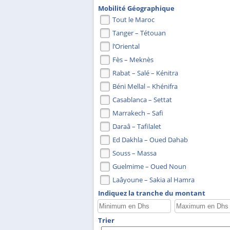
Mobilité Géographique
Tout le Maroc
Tanger – Tétouan
l’Oriental
Fès – Meknès
Rabat – Salé – Kénitra
Béni Mellal – Khénifra
Casablanca – Settat
Marrakech – Safi
Daraâ – Tafilalet
Ed Dakhla – Oued Dahab
Souss – Massa
Guelmime – Oued Noun
Laâyoune – Sakia al Hamra
Indiquez la tranche du montant
Trier