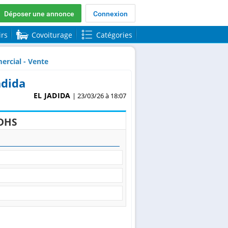
Déposer une annonce
Connexion
irs
Covoiturage
Catégories
rcial - Vente
adida
EL JADIDA
| 23/03/26 à 18:07
DHS