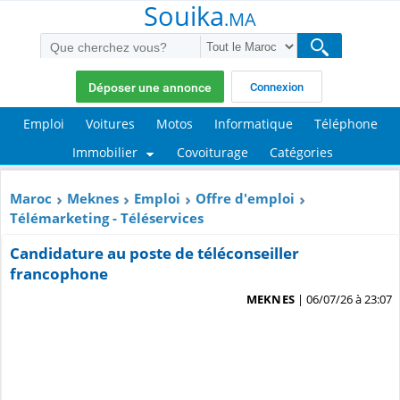
Souika
.MA
Déposer une annonce
Connexion
Emploi
Voitures
Motos
Informatique
Téléphone
Immobilier
Covoiturage
Catégories
Maroc
Meknes
Emploi
Offre d'emploi
Télémarketing - Téléservices
Candidature au poste de téléconseiller
francophone
MEKNES
| 06/07/26 à 23:07