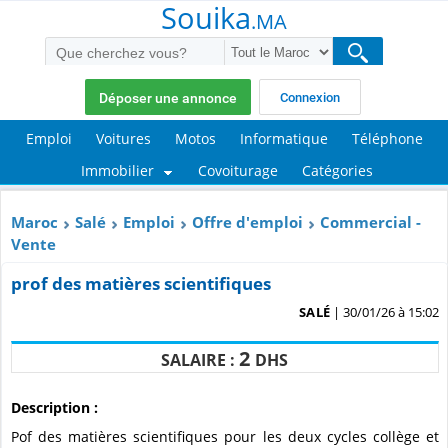
Souika
.MA
Déposer une annonce
Connexion
Emploi
Voitures
Motos
Informatique
Téléphone
Immobilier
Covoiturage
Catégories
Maroc
Salé
Emploi
Offre d'emploi
Commercial -
Vente
prof des matières scientifiques
SALÉ
| 30/01/26 à 15:02
2
SALAIRE :
DHS
Description :
Pof des matières scientifiques pour les deux cycles collège et