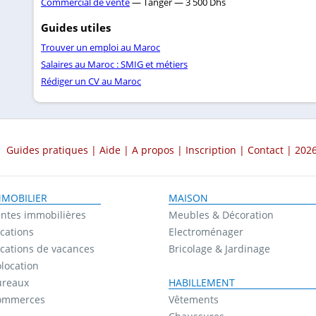
Commercial de vente
— Tanger — 3 500 Dhs
Guides utiles
Trouver un emploi au Maroc
Salaires au Maroc : SMIG et métiers
Rédiger un CV au Maroc
Guides pratiques
|
Aide
|
A propos
|
Inscription
|
Contact
| 2026
MMOBILIER
MAISON
ntes immobilières
Meubles & Décoration
cations
Electroménager
cations de vacances
Bricolage & Jardinage
location
ureaux
HABILLEMENT
ommerces
Vêtements