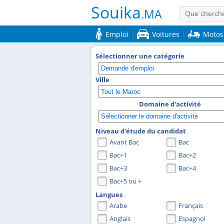
Souika
.MA
Emploi
Voitures
Motos
Sélectionner une catégorie
Ville
Domaine d'activité
Niveau d'étude du candidat
Avant Bac
Bac
Bac+1
Bac+2
Bac+3
Bac+4
Bac+5 ou +
Langues
Arabe
Français
Anglais
Espagnol