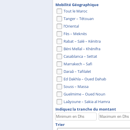
Mobilité Géographique
Tout le Maroc
Tanger – Tétouan
l’Oriental
Fès – Meknès
Rabat – Salé – Kénitra
Béni Mellal – Khénifra
Casablanca – Settat
Marrakech – Safi
Daraâ – Tafilalet
Ed Dakhla – Oued Dahab
Souss – Massa
Guelmime – Oued Noun
Laâyoune – Sakia al Hamra
Indiquez la tranche du montant
Trier