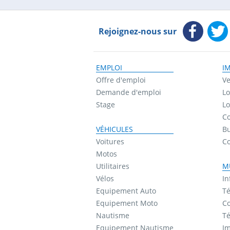
Rejoignez-nous sur
EMPLOI
I
Offre d'emploi
Ve
Demande d'emploi
Lo
Stage
Lo
Co
VÉHICULES
B
Voitures
C
Motos
Utilitaires
M
Vélos
In
Equipement Auto
Té
Equipement Moto
Co
Nautisme
Té
Equipement Nautisme
I