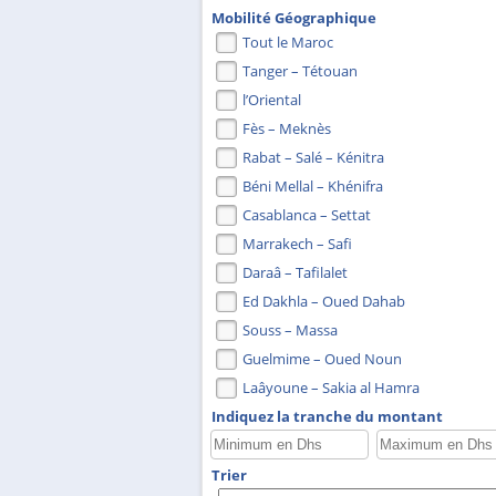
Mobilité Géographique
Tout le Maroc
Tanger – Tétouan
l’Oriental
Fès – Meknès
Rabat – Salé – Kénitra
Béni Mellal – Khénifra
Casablanca – Settat
Marrakech – Safi
Daraâ – Tafilalet
Ed Dakhla – Oued Dahab
Souss – Massa
Guelmime – Oued Noun
Laâyoune – Sakia al Hamra
Indiquez la tranche du montant
Trier