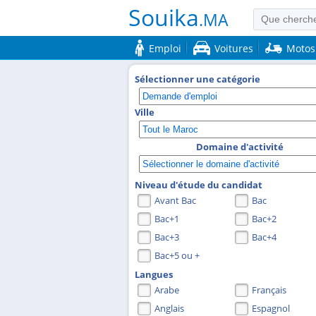
Souika
.MA
Emploi
Voitures
Motos
Sélectionner une catégorie
Ville
Domaine d'activité
Niveau d'étude du candidat
Avant Bac
Bac
Bac+1
Bac+2
Bac+3
Bac+4
Bac+5 ou +
Langues
Arabe
Français
Anglais
Espagnol