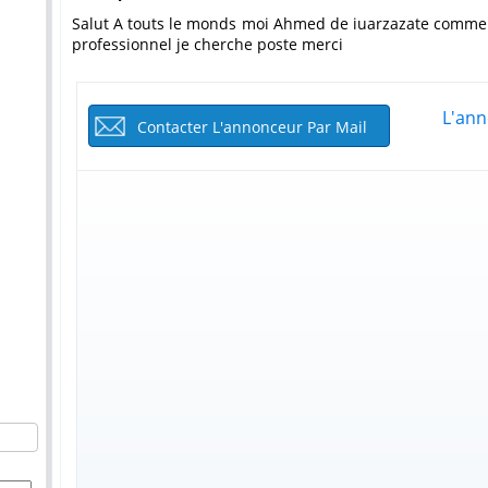
salut A touts le monds moi Ahmed de iuarzazate commercial en pluser domaine et chauffeur
professionnel je cherche poste merci
L'ann
Contacter L'annonceur Par Mail