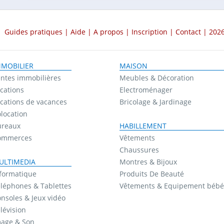
Guides pratiques
|
Aide
|
A propos
|
Inscription
|
Contact
| 2026
MMOBILIER
MAISON
ntes immobilières
Meubles & Décoration
cations
Electroménager
cations de vacances
Bricolage & Jardinage
location
ureaux
HABILLEMENT
ommerces
Vêtements
Chaussures
ULTIMEDIA
Montres & Bijoux
formatique
Produits De Beauté
léphones & Tablettes
Vêtements & Equipement bébé
nsoles & Jeux vidéo
lévision
mage & Son