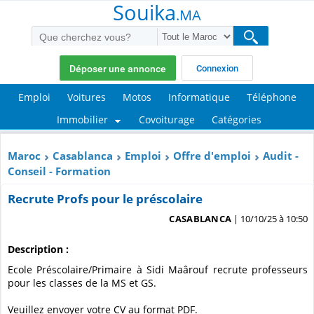
Souika
.MA
Déposer une annonce
Connexion
Emploi
Voitures
Motos
Informatique
Téléphone
Immobilier
Covoiturage
Catégories
Maroc
Casablanca
Emploi
Offre d'emploi
Audit -
Conseil - Formation
Recrute Profs pour le préscolaire
CASABLANCA
| 10/10/25 à 10:50
Description :
Ecole Préscolaire/Primaire à Sidi Maârouf recrute professeurs
pour les classes de la MS et GS.
Veuillez envoyer votre CV au format PDF.